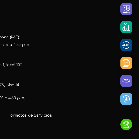
anc (PAF):
 a.m. a 4:30 p.m.
 1, local 107
75, piso 14
:00 a 4:30 p.m.
Formatos de Servicios