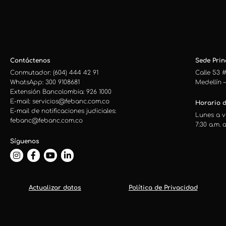
Contáctenos
Sede Princ
Conmutador: (604) 444 42 91
Calle 53 #
WhatsApp: 300 9108681
Medellín 
Extensión Bancolombia: 926 1000
E-mail: servicios@febanc.com.co
Horario d
E-mail de notificaciones judiciales:
Lunes a v
febanc@febanc.com.co
7:30 a.m. a
Síguenos
Actualizar datos
Política de Privacidad