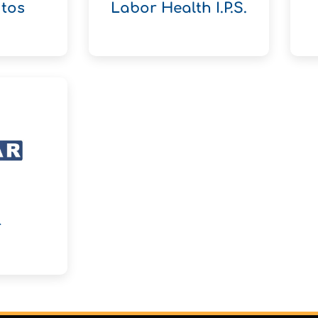
tos
Labor Health I.P.S.
r