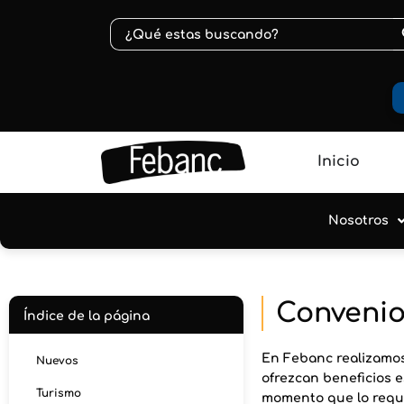
B
Buscar:
Inicio
Nosotros
Conveni
Índice de la página
En Febanc realizamos
Nuevos
ofrezcan beneficios 
Turismo
momento que lo requ