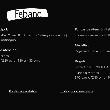
ipal:
Puntos de Atención Feb
 45-112 piso 8 Ed. Centro Colseguros (centro)
Lunes a viernes de 8:00
– Antioquia
Medellín:
e Atención:
Digeneral Torre Sur piso
iernes
 12:30 p.m. – 1:30 a 4:30 p.m.
Bogotá:
Torre Atrio Cll 28 # 13A 
Lunes a Viernes
8:00 a.m. a 12:30 p.m. - 1
Políticas de datos
Trabaja con nosotros