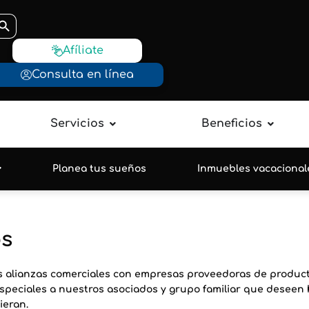
otón de búsqueda
Afíliate
Consulta en línea
Servicios
Beneficios
Planea tus sueños
Inmuebles vacacional
os
 alianzas comerciales con empresas proveedoras de product
especiales a nuestros asociados y grupo familiar que deseen 
ieran.