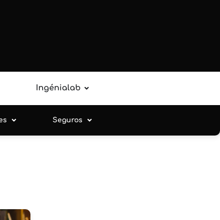
Ingénialab
es
Seguros