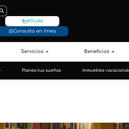
otón de búsqueda
Afíliate
Consulta en línea
Servicios
Beneficios
Planea tus sueños
Inmuebles vacacional