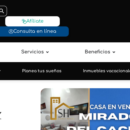
otón de búsqueda
Afíliate
Consulta en línea
Servicios
Beneficios
Planea tus sueños
Inmuebles vacacional