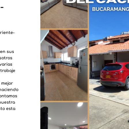
-
riente-
den sus
sotros
varias
trabaje
 mejor
 haciendo
contamos
nuestra
to esta