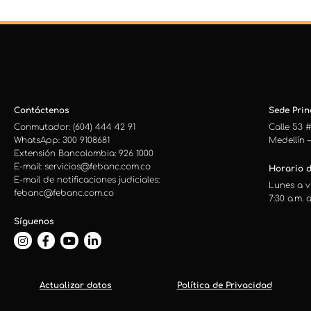
Contáctenos
Sede Princ
Conmutador: (604) 444 42 91
Calle 53 #
WhatsApp: 300 9108681
Medellín 
Extensión Bancolombia: 926 1000
E-mail: servicios@febanc.com.co
Horario d
E-mail de notificaciones judiciales:
Lunes a v
febanc@febanc.com.co
7:30 a.m. a
Síguenos
Actualizar datos
Política de Privacidad