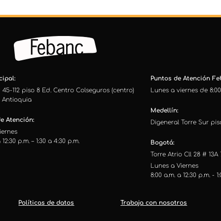
ipal:
Puntos de Atención Feb
 45-112 piso 8 Ed. Centro Colseguros (centro)
Lunes a viernes de 8:00
– Antioquia
Medellín:
e Atención:
Digeneral Torre Sur piso
iernes
 12:30 p.m. – 1:30 a 4:30 p.m.
Bogotá:
Torre Atrio Cll 28 # 13A 
Lunes a Viernes
8:00 a.m. a 12:30 p.m. - 1
Políticas de datos
Trabaja con nosotros