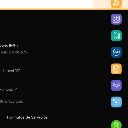
anc (PAF):
 a.m. a 4:30 p.m.
 1, local 107
75, piso 14
:00 a 4:30 p.m.
Formatos de Servicios