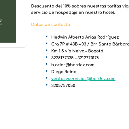
Descuento del 10% sobres nuestras tarifas vi
servicio de hospedaje en nuestro hotel.
Datos de contacto
Hedwin Alberto Arias Rodríguez
Cra 7P # 43B – 03 / Brr Santa Bárbara
Km 1.5 vía Neiva – Bogotá
3228177335 – 3212770178
h.arias@berdez.com
Diego Reina
ventasyservicios@berdez.com
3205757050