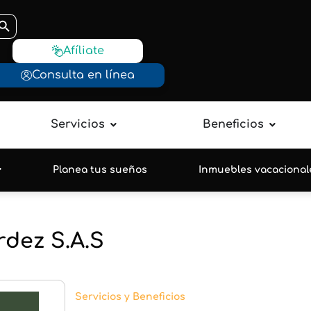
otón de búsqueda
Afíliate
Consulta en línea
Servicios
Beneficios
Planea tus sueños
Inmuebles vacacional
rdez S.A.S
Servicios y Beneficios