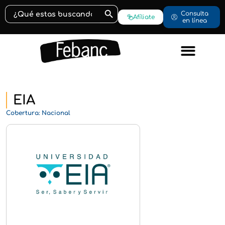
Botón de búsqueda
Buscar:
Consulta
Afíliate
en línea
EIA
Cobertura: Nacional